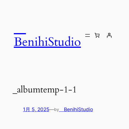
内
容
を
ス
キ
BenihiStudio
ッ
プ
_albumtemp-1-1
1月 5, 2025
—
BenihiStudio
by