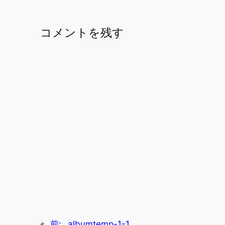
コメントを残す
«
前:
_albumtemp-1-1