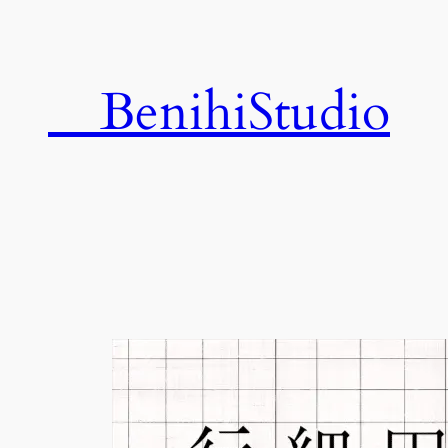
内
容
を
BenihiStudio
ス
キ
ッ
プ