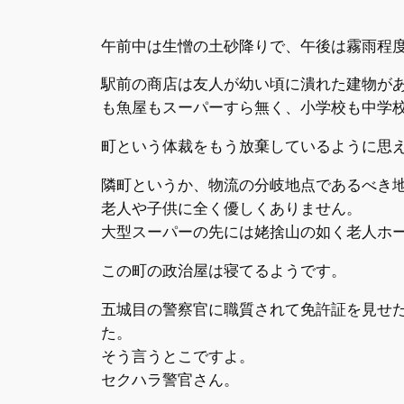
午前中は生憎の土砂降りで、午後は霧雨程
駅前の商店は友人が幼い頃に潰れた建物が
も魚屋もスーパーすら無く、小学校も中学
町という体裁をもう放棄しているように思
隣町というか、物流の分岐地点であるべき
老人や子供に全く優しくありません。
大型スーパーの先には姥捨山の如く老人ホ
この町の政治屋は寝てるようです。
五城目の警察官に職質されて免許証を見せ
た。
そう言うとこですよ。
セクハラ警官さん。