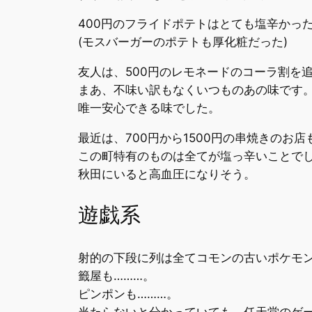
400円のフライドポテトはとても塩辛かっ
(モスバーガーのポテトも厚化粧だった)
友人は、500円のレモネードのコーラ割を
まあ、不味い訳もなくいつものあの味です
唯一安心できる味でした。
最近は、700円から1500円の串焼きのお
この町特有のものは全てが塩っ辛いことで
秋田にいると高血圧になりそう。
遊戯系
射的の下段に列は全てコモンの古いポケモン
籤屋も………。
ピンポンも………。