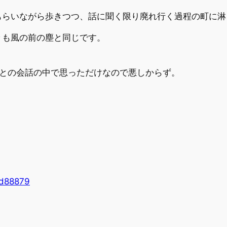
もらいながら歩きつつ、話に聞く限り廃れ行く過程の町に淋
々も風の前の塵と同じです。
人との会話の中で思っただけなので悪しからず。
。
3d88879