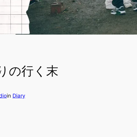
りの行く末
dio
in
Diary
。