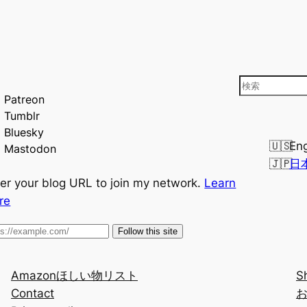
検
Patreon
索
Tumblr
Bluesky
Eng
Mastodon
日
er your blog URL to join my network.
Learn
re
Follow this site
Amazonほしい物リスト
S
Contact