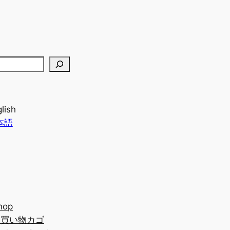
lish
本語
hop
お買い物カゴ