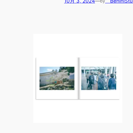
10月 3, 2024
—
BenihiStu
by