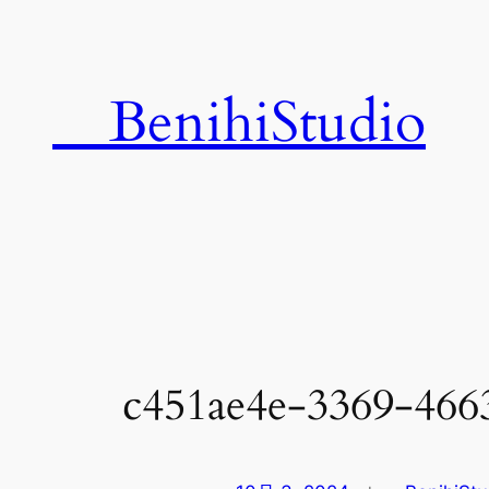
内
容
を
BenihiStudio
ス
キ
ッ
プ
c451ae4e-3369-4663