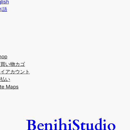
lish
本語
hop
お買い物カゴ
マイアカウント
支払い
ite Maps
BenihiStudio