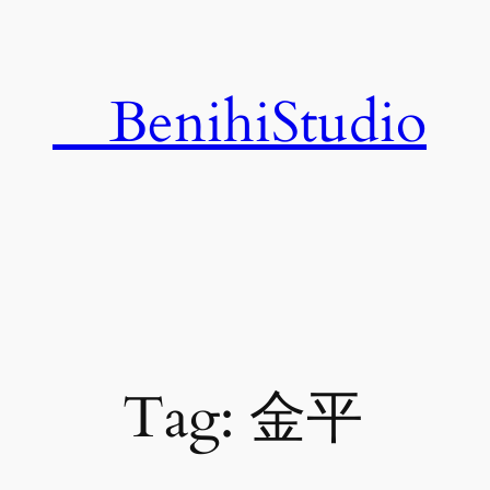
Skip
to
content
BenihiStudio
Tag:
金平