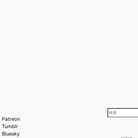
検
Patreon
索
Tumblr
Bluesky