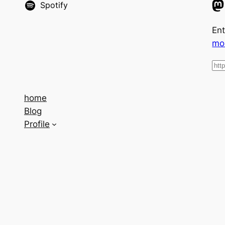
Spotify
Ent
mo
home
Blog
Profile