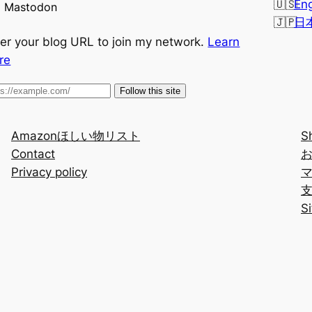
Eng
Mastodon
日
er your blog URL to join my network.
Learn
re
Follow this site
Amazonほしい物リスト
S
Contact
Privacy policy
S