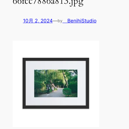
66fcc7886a813.jpg
10月 2, 2024
—
BenihiStudio
by