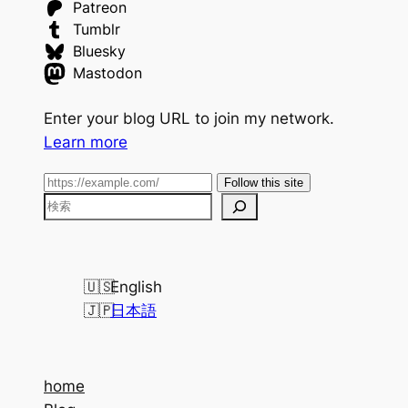
Patreon
Tumblr
Bluesky
Mastodon
Enter your blog URL to join my network.
Learn more
Follow this site
検
索
English
日本語
home