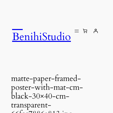
内
容
を
ス
キ
BenihiStudio
ッ
プ
matte-paper-framed-
poster-with-mat-cm-
black-30×40-cm-
transparent-