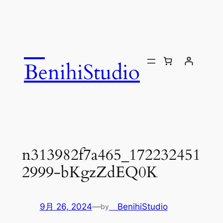
内
容
を
ス
キ
BenihiStudio
ッ
プ
n313982f7a465_172232451
2999-bKgzZdEQ0K
9月 26, 2024
—
BenihiStudio
by