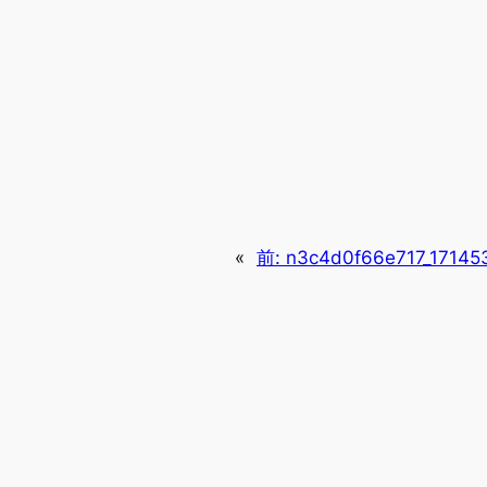
«
前:
n3c4d0f66e717_17145