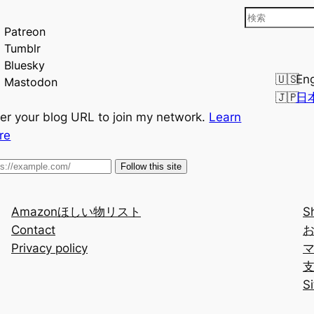
検
Patreon
索
Tumblr
Bluesky
Eng
Mastodon
日
er your blog URL to join my network.
Learn
re
Follow this site
Amazonほしい物リスト
S
Contact
Privacy policy
S