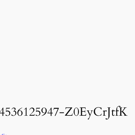
14536125947-Z0EyCrJtfK