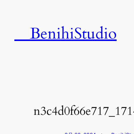
内
容
を
BenihiStudio
ス
キ
ッ
プ
n3c4d0f66e717_17