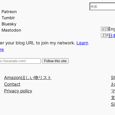
検
Patreon
索
Tumblr
Bluesky
Eng
Mastodon
日
er your blog URL to join my network.
Learn
re
Follow this site
Amazonほしい物リスト
S
Contact
Privacy policy
S