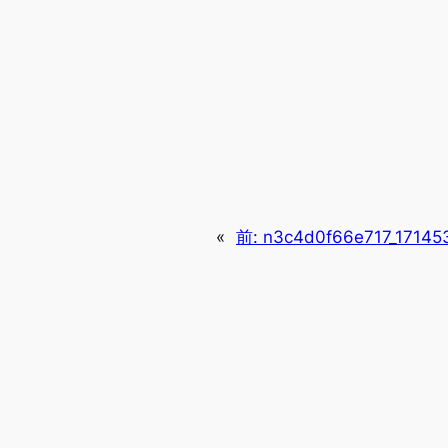
«
前:
n3c4d0f66e717_17145