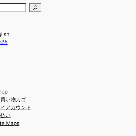
lish
本語
hop
お買い物カゴ
マイアカウント
支払い
ite Maps