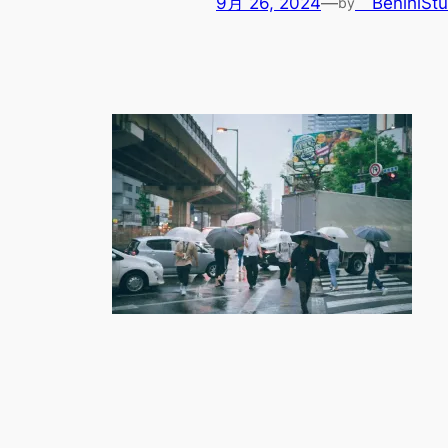
9月 26, 2024
—
BenihiStu
by