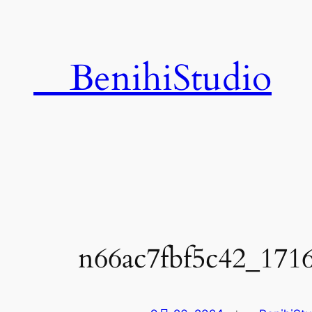
内
容
を
BenihiStudio
ス
キ
ッ
プ
n66ac7fbf5c42_171