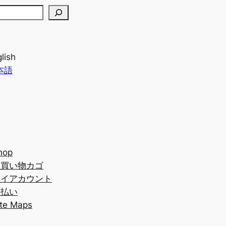
lish
本語
hop
お買い物カゴ
マイアカウント
支払い
ite Maps