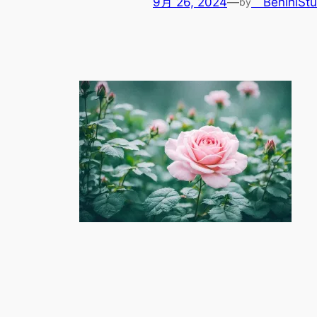
9月 26, 2024
—
BenihiStu
by