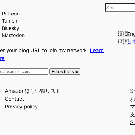
検
Patreon
索
Tumblr
Bluesky
Eng
Mastodon
日
er your blog URL to join my network.
Learn
re
Follow this site
Amazonほしい物リスト
S
Contact
Privacy policy
S