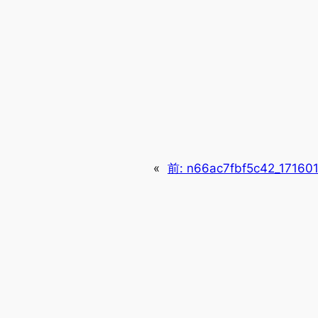
«
前:
n66ac7fbf5c42_17160