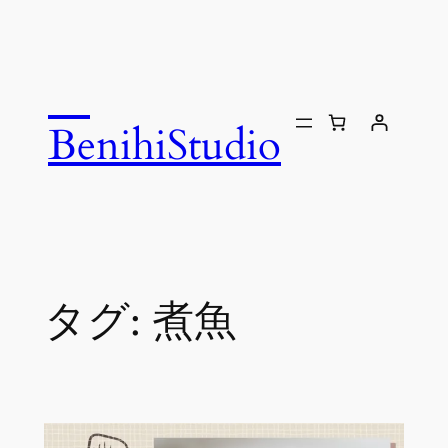
内
容
を
ス
キ
BenihiStudio
ッ
プ
タグ:
煮魚